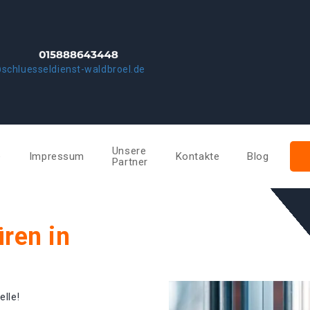
schluesseldienst-waldbroel.de
Unsere
e
Impressum
Kontakte
Blog
Partner
ren in
elle!